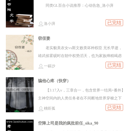
同类GL百合小说推荐：心动告急_洛小湃
想：甭管咱俩什么交情，你丫先从六皇子身上下
来；后来，安无烬越发笃信他没死：欺骗？死遁？
已完结
翻脸不认？我变得不人不鬼为什么？ ——原来对方
洛小湃
敬天爱民多过在意他。于是，安无烬彻底如其所
窃侄妻
愿，一心铺在公务上，拖着破身子白天办案，晚上
写书，把六殿下吓得心惊胆战，化身狗皮膏药，嘘
老实貌美农女vs斯文败类坏种权臣 兄长早逝，
寒问暖，见他咳嗽一声都心疼，唯独提及旧事就修
靖武侯霍砚时在朝中权势滔天，也为家族殚精竭虑
闭口禅。安无烬怒极反笑：记得我表字无烬，就别
精心栽培侄子霍昀，教他文韬武略，让他与青梅竹
已完结
一砾沙
可着一捧灰使劲吹了。*此后。安监正接连解决笑靥
马的崔相之女订下亲事谁知侄子竟从乡下领了个农
鬼面剥皮事件；决养尸地束魂桩事件；活死人纸扎
女回京，说此女救了自己的命，两人已在乡下结为
骗他心疼（快穿）
铺事件……他甚至亲自跟厉鬼配阴婚。大婚当
夫妻，要明媒正娶让她进门霍砚时看向与他一同跪
【3.17入v，三章合一，包含世界一结局+番外】
夜，“鬼郎君”在朦胧烛光中捉住他的手按在胸膛上，
着的农女，打扮土气，眼神唯唯诺诺，同京城高门
主神空间内的人类任务者在不间断地世界穿梭之下
心跳“扑通扑通”：我错了，没借口。咱们从头来过，
贵女有云泥之别唯一的优点是生得貌美丰腴，还不
极有可能迷失自我，一旦陷入迷失，不仅会忘记自
已完结
桃听孤
无烬~被掩盖的旧事浮出水面。安无烬终于知道，对
知羞耻与侄儿夜夜痴缠。霍砚时绝不允许被自己寄
己的真实身份，还会逐渐遗失所有情感，直至彻底
方不是死遁的混账；是替他扛下一切的“混账”。可他
予厚望、天之骄子的侄儿娶这样的女子为妻为了让
死亡。计曜接到任务，要去唤醒几个迷失在不同世
空降上司是我的疯批前任_sika_90
掐指一算，如今我五行缺命：都快死了，想从头来
侄儿清醒，他对那农女假意温存，百般引诱，终于
界的任务者。初次接到“拯救”任务的计曜勤勤恳恳地