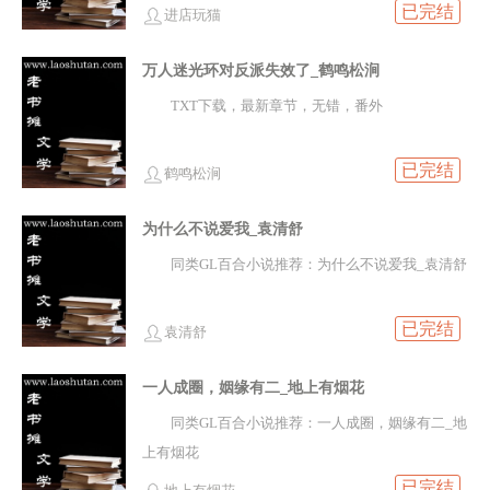
已完结
进店玩猫
万人迷光环对反派失效了_鹤鸣松涧
TXT下载，最新章节，无错，番外
已完结
鹤鸣松涧
为什么不说爱我_袁清舒
同类GL百合小说推荐：为什么不说爱我_袁清舒
已完结
袁清舒
一人成圈，姻缘有二_地上有烟花
同类GL百合小说推荐：一人成圈，姻缘有二_地
上有烟花
已完结