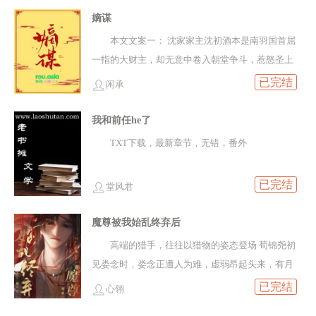
嫡谋
本文文案一： 沈家家主沈初酒本是南羽国首屈
一指的大财主，却无意中卷入朝堂争斗，惹怒圣上
牵连族人，沈家上下几百口人被押入大理寺听候发
已完结
闲承
落，远在京外的沈初酒闻讯回来，万般无奈之下求
到了当今摄政王战..
我和前任he了
TXT下载，最新章节，无错，番外
已完结
堂风君
魔尊被我始乱终弃后
高端的猎手，往往以猎物的姿态登场 荀锦尧初
见娄念时，娄念正遭人为难，虚弱昂起头来，有月
光漏过竹叶，洒于覆在他双目的一道白纱，薄唇微
已完结
心翎
抿，一副弱不禁风模样 直到一出意外，荀锦尧才发