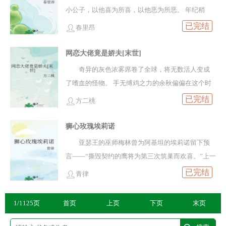
赖于另一个人，只恨自己当初竟允许他出谷，而不
小公子，以他喜为所喜，以他恶为所恶。 年纪稍
外患内乱依旧不断，丞相的脊梁要被压弯了，仅数
上真心哀求，她也不愿多看他一眼。----------------------
是将人锁在身侧、永生永世都不得偏离半步。世界
长，她才知道，他是当今太傅的嫡外孙，稷亲王的
年过，他已鬓生白发，容颜憔悴。太医断他时日无
已完结
----------------------------------霍昀从小就敬仰叔父霍砚
春里昂
三：冷静理智最强向导·计曜 x 没有向导就暴躁易疯
独子，圣上亲封的世子。 她知道，自己父亲只是一
多。朝上却人人当他是定海针。丞相自省：是我的
时，将他当做早逝的父亲尊敬，对他言听计从。可
的哨兵·陆骹（音同“消”）陆骹被自己的向导亲手刺
个小小的尚书郎中。所以她尽职尽责，秦临阳要她
保护折了陛下本可渐丰的羽翼。-一年后。帝王沈辰
网恋大佬竟是娇夫[末世]
当他被设计失去挚爱悔恨莫及时，叔父却牵着他曾
穿心口丢弃在野外，好在他还算有点运气，侥幸活
往东，她绝不往西；要她往西，她绝不往东。 直到
派兵围困相府，他把满摞罪证甩在丞相面前，忍着
经的妻子出现在他面前那一刻，他发誓要夺回靖安
奇异的灰色浓雾席卷了全球，将无数活人变成
下来觉醒成为黑暗哨兵。原本属于他的向导，却已
有一天，秦临阳要她嫁给他。
眼泪质问他：相父为何里通外族？为何亏空国库？
侯之位，把她从叔父手上抢回来。防盗70%，36小
了嗜血的怪物。 手无缚鸡之力的余秋偏偏在这个时
经被塔分配给了另一个根本入不了眼的哨兵。陆骹
你给朕理由，朕都原谅你。岑离整身白衣，笑得春
时，谢谢支持正版！文案写于2025.12.19阅读提示：
候生病了。 互有好感的网友在她最脆弱时找上门。
已完结
要把他抢回来，把他施加在自己身上的分毫不落地
方二桃
风化雨：为帝王心要够狠。你心太软了，陛下。然
1、女主非完美人设，非女强，就是见识有限的老实
他浑身浴血，语气温柔：“别怕，我会保护你。” 可
还回去。好不容易完成任务回到主神空间的计曜，
后沈辰看到成摞的银票和记录外族狼子野心的文
农家女，会有自己的闪光点，会有成长。2、女非男
余秋看着他那张陌生的脸，只觉脊背发凉。 她的网
狮心玫瑰埃莉诺
满心欢喜地准备给自己安排上一段舒舒服服的假
书……他突然明白了，这是丞相扶他走的最后一
处，男大女九岁，女主和男二分开后才会和男主发
友根本不长这样！ 余秋深知送上门的美色必有猫
期，没走出两步却被几个眼熟的人团团围住。计曜
亚瑟王的巫师梅林曾为阿基坦的埃莉诺留下预
程。可为时已晚，岑离服毒自尽，呕血不止，白衣
展感情。3、背景架空狗血文，叔侄雄竞，狗血xp之
腻，可她手无寸铁，只好装作一副被蒙在鼓里的样
看着前来讨说法的各任务对象，尴尬地好心解释：
言——“撕毁契约的鹰将为第三次筑巢而欢喜。”上一
染红。-时间转眼过，北炎再无岑相。陛下沈辰越发
作，拒绝对作者道德审判。下本开：《新寡》，可
子，配合表演：“谢、谢谢你啊。” 网友眼神灼热，
那只是工作。方兰尽/喻沼/陆骹：......只、是、工、
世，她是法国国王路易七世和英格兰国王亨利二世
已完结
铁腕怀柔，威立于朝，只是迟迟不娶亲，将众臣愁
青律
以进专栏收藏国公府多病的世子一朝亡故，苏青宴
语气怪异：“不客气，毕竟......我就是为你而存在的
作？*其他：1、每个世界不同受，会从攻回穿第一
的王后，是狮心国王的母亲；是制衡两国的皇太
得抓耳挠腮。朝臣想起陛下对宫外别苑中一位病歪
作为他的未亡人，成了京城世家议论的焦点。传闻
啊。” 从此‘网友’化身男保姆，对余秋百般照顾、百
个世界开始写，不一定受追攻（毕竟攻得演演），
后，更是使无数艺术瑰宝熠熠生辉的永恒光芒。病
歪的神秘人言听计从，遂去求援。是夜，陛下政务
苏青宴此人性格霸道、骄奢淫逸，不侍奉公婆，不
1/1125页
首页
上页
下页
末页
依百顺，余秋却对‘网友\’百般防备。 高烧数日，觉
但确实受宠攻；2、假虐攻身真虐受心，攻宝三滴
痛的折磨让她沉睡了许久，宛如走过了一场死亡。
已毕，访别苑。神秘人劝说：陛下到年纪，该立后
讨好姑嫂，能在国公府过上安稳日子全靠夫君宠妻
醒了异能，自觉有了底气的余秋觉得，是时候把话
泪，演到你崩溃；3、作者口味就是这样，如果觉得
再次睁开眼睛时，自己竟回到了少女时期。痛苦又