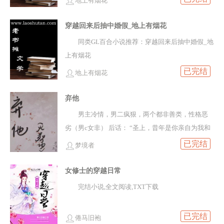
地上有烟花
穿越回来后抽中婚假_地上有烟花
同类GL百合小说推荐：穿越回来后抽中婚假_地
上有烟花
已完结
地上有烟花
弃他
男主冷情，男二疯狠，两个都非善类，性格恶
劣（男c女非） 后话： “圣上，昔年是你亲自为我和
你侄儿操办婚宴，你如今又有何不满？” “圣上所求
已完结
梦境者
可笑至极，大权在握，各色美人尽可入怀，真情算
什么，..
女修士的穿越日常
完结小说,全文阅读,TXT下载
已完结
倦马旧袍