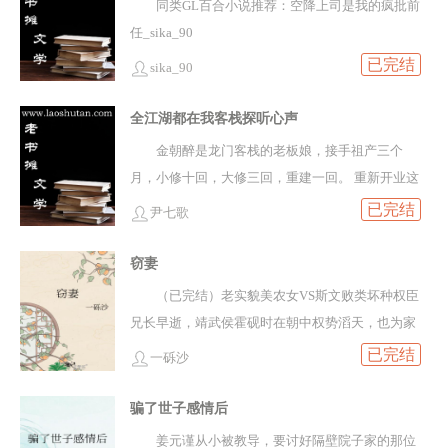
同类GL百合小说推荐：空降上司是我的疯批前
过……还有个屁用！-攻视角-六皇子有两把刀。一把
让侄儿与她生出嫌隙。可当那农女终于识趣决定离
了解他们、接近他们、逗他们开心，对方的情绪随
任_sika_90
仪刀，华丽无用；一把短刃，漆黑致命。他以为他
开侯府时，他突然想知道，如此普通的农女，为何
他产生起伏变化，却又维持在彻底清醒的界限内。
已完结
能用短刃陪无烬扫尽天下冤屈，不曾想那无用的仪
能让金玉养成的侄儿沉迷不已，夜夜翻红账……叶
sika_90
眼看光有甜蜜幸福的路子行不通，计曜深思熟虑，
刀才能救无烬的性命。六殿下狠心死遁：我宁可他
蓁长于乡野间田，随新婚丈夫回京后，显赫鼎盛的
而后邪恶大爆发，猛猛做了一顿天怒人怨的事，又
全江湖都在我客栈探听心声
恨我，也要他活着。可时过境迁，他发现自己机关
大家族不断提醒着她，她根本配不上矜贵俊逸的侯
即刻远遁下个世界搞失踪。系统盯着迷失者狂乱波
算尽，算漏了“心意”。代价依旧是心上人的命。【说
府世子，直到亲眼看丈夫和崔氏贵女旧情复燃，她
金朝醉是龙门客栈的老板娘，接手祖产三个
动的情绪值，有点高兴又有点疑惑：宿主这就走了
明】※1v1，he；※主线+单元案，事件、案件多有
终于死心，留下一封和离书准备回中洲乡下。临行
月，小修十回，大修三回，重建一回。 重新开业这
吗？迷失者的情绪虽然起伏剧烈但还没达到清醒
原型，魔改，内含异闻异术，但大概率没鬼（应该
前，她去向丈夫的小叔父霍侯爷辞行，想亲口感激
天，金朝醉获得了一个自称“江湖百晓生”的系统。
已完结
值。计曜潇洒撩发：下次再来。世界一：张扬小少
尹七歌
没有，嗯），部分内容重口、猎奇，端水不控任何
他这些时日对自己的照拂，霍砚时正擦拭着一尊慈
据说是自家祖宗看不下去，特地显灵给她，好让她
爷但偶尔嘴硬·计曜 x 假温和真阴湿·方兰尽方兰尽看
一方（包括攻受和男女），请喜欢小清新的小可爱
眉善目的佛像，回头时见叶蓁弯着纤颈，眉目间带
避开那些一言不合就动手的江湖人士。 金朝醉抱着
窃妻
到计曜回来了，那个浑身散发着光芒、横冲直撞跑
和极度控同学酌情；※作者本人文案废，抠字眼狂
着婉柔的怯意唤他“小叔父”他想起夜里经过侄儿房
试试看的心态，查看了第一位客官的江湖生平。
进他的人生、强硬地抛给他无数期待和快乐、却又
（已完结）老实貌美农女VS斯文败类坏种权臣
魔，不定期修细节，v前随榜，v后日更，有事作话
外，这农女就是用这把嗓子，一声声唤着夫君求
在知道他的脸受伤后留下一句“照照镜子吧”就甩掉他
兄长早逝，靖武侯霍砚时在朝中权势滔天，也为家
请假，喜欢点个收藏吧，坑品见专栏。------·文案废
饶。霍砚时笑容依旧温柔，却将手里的佛像背对他
离开的人——回来了。世界二：不谙世事萌萌小徒
族殚精竭虑 精心栽培侄子霍昀，教他文韬武略，让
已完结
一砾沙
的·下一本文案·-------少年感的爹vs爹感的少年-受视
们转了个面。那晚叶蓁才知道，她从来仰视的小叔
弟·计曜 x 占有欲和控制欲都极强的师父·喻沼离开宗
他与青梅竹马的崔相之女订下亲事
角-北炎建国之初，丞相岑离临危受命，扶持太子稳
父，君子无双的外表下，藏着怎样阴鸷而疯长的欲
门不过三个月的心肝徒弟转眼就把自己抛到了脑
骗了世子感情后
固朝纲。无奈社稷难稳，新帝昏庸。他只得刀斩乱
望……开始霍砚时觉得，一个身份低微的农女，根
后，喻沼站在门外，目色阴沉地盯着计曜听话地依
姜元谨从小被教导，要讨好隔壁院子家的那位
麻，废帝立新，拥二皇子沈辰为帝。沈辰仁德，但
本无甚紧要后来， 他恨她冷心冷情，无论他如何捧