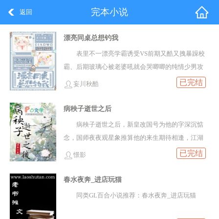
完本小说
返回
漂亮同桌总想钓我
表里不一漂亮学霸诱受VS前期又酷又拽暴躁校
霸、后期玻璃心被老婆吼就会哭唧唧的纯情少男攻
容卷，宣城贵公子，矜贵疏离下一副纯欲神颜，AO
已完结
妄川秋酷
通杀，转学第一天不少直A被掰弯。 但谁也不知道他
有信息素缺..
病秧子逝世之后
病秧子逝世之后，新皇改国号为他的字深沉惦
念，国师夜夜观星象推算他的来生期待相逢，江湖
第一游侠日日醉酒念叨着他的名字，神医谷神医以
已完结
憬影
泪洗面恨自己没有治好他，总是冷漠嘲讽他的师兄
烧了暗戳戳写给他的情书..
春水夜奔_进店玩猫
同类GL百合小说推荐：春水夜奔_进店玩猫