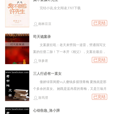
完结小说,全文阅读,TXT下载
已完结
南林豆豆
司天诡案录
文案废狂吼：老天来劈我一道雷，劈通我写文
案的任督二脉！下一本开《相父》，文案在最后，
求收~烂命一条、医难自医、破罐破摔受x黑得很彻
已完结
张参差
底攻【以下文案】-受视角-北晋昭化年间，司天堂监
正安无烬身怀异术，解决诡案无数。所有人以为他
三人行必有一直女
案牍劳形，是林下神仙；少有人知他酷爱混吃等
傲娇绿茶闺蜜vs人傻钱多倔强青梅 夏挽就是那
死，随口胡云自己都不信。更少有人知道，他曾经
个多余的直女。 她既是蓝冉星的青梅，又是兰瑜月
有个莫逆之交，被卷入诡事、死个干净。为此，安
的闺蜜。 她以为她们能成为最稳定的三角形，结
已完结
洛筠澄
监正抽骨制剑、为其报仇，导致异术反噬难医。*几
果，见面的第一天，她们差点将火锅店掀翻。 好好
年后，安无烬赴疆北偶遇巡边的六皇子。对方眉目
好，都是她的错。
心动告急_洛小湃
如画，与他已死的心上人一模一样。起初，安无烬