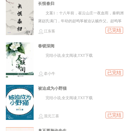
现弱不禁风都..
长恨春归
文案1：十八年前，崔云山庄一夜血雨，秦鹤洲
屠赵氏满门，年幼的赵鸣筝被迫认贼作父。赵鸣筝
在秦鹤洲身边装了十八年的狗，装得天真无邪死心
已完结
江东客
塌地，只为一朝报仇。 文案2：秦鹤洲初出江湖，靠
着一身锐气只身..
春锁深闺
完结小说,全文阅读,TXT下载
已完结
牵小牛
被迫成为小野猫
完结小说,全文阅读,TXT下载
已完结
混元三喜
臭不要脸许先生