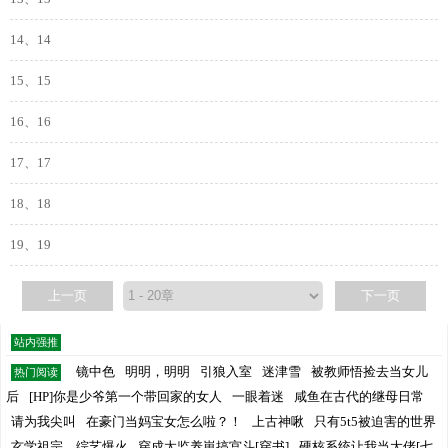
14、14
15、15
16、16
17、17
18、18
19、19
上一页
下一页
站内强推
镜中色
明明，明明
引狼入室
迷津雪
被教师悟捡去当女儿
热门阅读
后
[HP]你是少爷第一个带回家的女人
一眼着迷
咸鱼在古代的继母日常
请为我尖叫
在豪门当妈宝女怎么啦？！
上古神啾
只有5t5被迫害的世界
玄学祖宗，综艺爆火
穿成太监养崽搞宫斗[穿书]
硬核系统让我当大佬[七