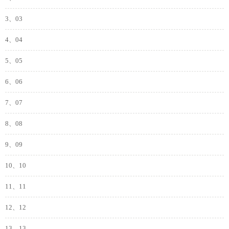
3、03
4、04
5、05
6、06
7、07
8、08
9、09
10、10
11、11
12、12
13、13