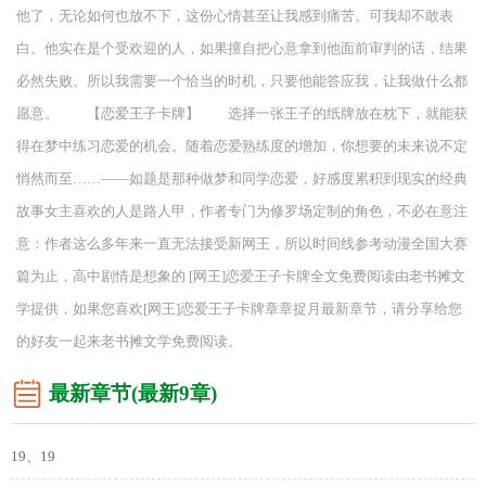
他了，无论如何也放不下，这份心情甚至让我感到痛苦。可我却不敢表
白。他实在是个受欢迎的人，如果擅自把心意拿到他面前审判的话，结果
必然失败。所以我需要一个恰当的时机，只要他能答应我，让我做什么都
愿意。 【恋爱王子卡牌】 选择一张王子的纸牌放在枕下，就能获
得在梦中练习恋爱的机会。随着恋爱熟练度的增加，你想要的未来说不定
悄然而至……——如题是那种做梦和同学恋爱，好感度累积到现实的经典
故事女主喜欢的人是路人甲，作者专门为修罗场定制的角色，不必在意注
意：作者这么多年来一直无法接受新网王，所以时间线参考动漫全国大赛
篇为止，高中剧情是想象的 [网王]恋爱王子卡牌全文免费阅读由老书摊文
学提供，如果您喜欢[网王]恋爱王子卡牌章章捉月最新章节，请分享给您
的好友一起来老书摊文学免费阅读。
最新章节(最新9章)
19、19