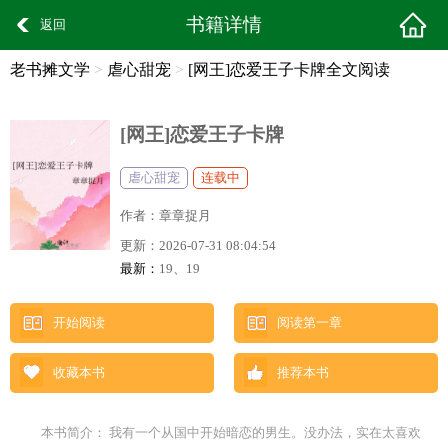
书籍详情
返回
老书摊文学
>
虐心甜宠
>
[网王]恋爱王子卡牌全文阅读
[网王]恋爱王子卡牌
虐心甜宠
连载中
作者：
章章捉月
更新：
2026-07-31 08:04:54
最新：
19、19
开始阅读
阅读第一章
收藏本书
推荐本书
本书简介： 我有一个从国中开始暗恋的男生。没办法，实在太喜欢