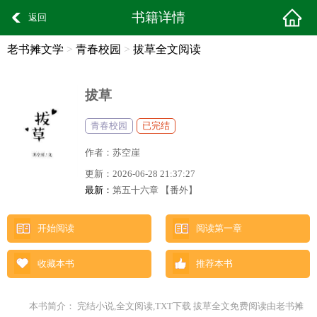
书籍详情
返回
老书摊文学
>
青春校园
>
拔草全文阅读
拔草
青春校园
已完结
作者：
苏空崖
更新：
2026-06-28 21:37:27
最新：
第五十六章 【番外】
开始阅读
阅读第一章
收藏本书
推荐本书
本书简介： 完结小说,全文阅读,TXT下载 拔草全文免费阅读由老书摊