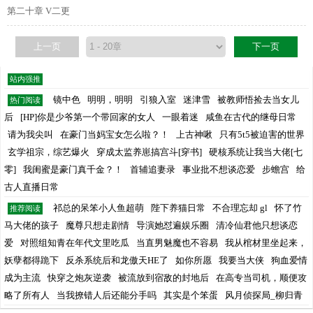
第二十章 V二更
上一页
下一页
站内强推
镜中色
明明，明明
引狼入室
迷津雪
被教师悟捡去当女儿
热门阅读
后
[HP]你是少爷第一个带回家的女人
一眼着迷
咸鱼在古代的继母日常
请为我尖叫
在豪门当妈宝女怎么啦？！
上古神啾
只有5t5被迫害的世界
玄学祖宗，综艺爆火
穿成太监养崽搞宫斗[穿书]
硬核系统让我当大佬[七
零]
我闺蜜是豪门真千金？！
首辅追妻录
事业批不想谈恋爱
步蟾宫
给
古人直播日常
祁总的呆笨小人鱼超萌
陛下养猫日常
不合理忘却 gl
怀了竹
推荐阅读
马大佬的孩子
魔尊只想走剧情
导演她怼遍娱乐圈
清冷仙君他只想谈恋
爱
对照组知青在年代文里吃瓜
当直男魅魔也不容易
我从棺材里坐起来，
妖孽都得跪下
反杀系统后和龙傲天HE了
如你所愿
我要当大侠
狗血爱情
成为主流
快穿之炮灰逆袭
被流放到宿敌的封地后
在高专当司机，顺便攻
略了所有人
当我撩错人后还能分手吗
其实是个笨蛋
风月侦探局_柳归青