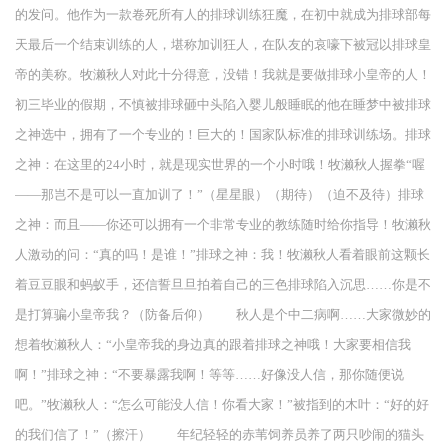
的发问。他作为一款卷死所有人的排球训练狂魔，在初中就成为排球部每
天最后一个结束训练的人，堪称加训狂人，在队友的哀嚎下被冠以排球皇
帝的美称。牧濑秋人对此十分得意，没错！我就是要做排球小皇帝的人！
初三毕业的假期，不慎被排球砸中头陷入婴儿般睡眠的他在睡梦中被排球
之神选中，拥有了一个专业的！巨大的！国家队标准的排球训练场。排球
之神：在这里的24小时，就是现实世界的一个小时哦！牧濑秋人握拳“喔
——那岂不是可以一直加训了！”（星星眼）（期待）（迫不及待）排球
之神：而且——你还可以拥有一个非常专业的教练随时给你指导！牧濑秋
人激动的问：“真的吗！是谁！”排球之神：我！牧濑秋人看着眼前这颗长
着豆豆眼和蚂蚁手，还信誓旦旦拍着自己的三色排球陷入沉思……你是不
是打算骗小皇帝我？（防备后仰） 秋人是个中二病啊……大家微妙的
想着牧濑秋人：“小皇帝我的身边真的跟着排球之神哦！大家要相信我
啊！”排球之神：“不要暴露我啊！等等……好像没人信，那你随便说
吧。”牧濑秋人：“怎么可能没人信！你看大家！”被指到的木叶：“好的好
的我们信了！”（擦汗） 年纪轻轻的赤苇饲养员养了两只吵闹的猫头