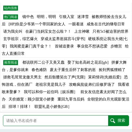
站内强推
镜中色
明明，明明
引狼入室
迷津雪
被教师悟捡去当女儿
热门阅读
后
[HP]你是少爷第一个带回家的女人
一眼着迷
咸鱼在古代的继母日常
请为我尖叫
在豪门当妈宝女怎么啦？！
上古神啾
只有5t5被迫害的世界
玄学祖宗，综艺爆火
穿成太监养崽搞宫斗[穿书]
硬核系统让我当大佬[七
零]
我闺蜜是豪门真千金？！
首辅追妻录
事业批不想谈恋爱
步蟾宫
给
古人直播日常
都说联邦二公子又美又蠢
娶了知名高岭之花后[gb]
拼爹大舞
推荐阅读
台，是爹你就来
春色难防
废太子重生后怀了刺客的崽
捡到男狐狸精了
拯救毛茸茸龙傲天男主
然后骷髅笑出了声[无限]
茉莉情诗[先婚后爱]
恐
怖游戏，但在酒厂
老祖宗竟是我儿子
攻略疯批徒弟们后修罗场了
我看谁
敢来娶爹？
我可以和你一起住吗［娱乐圈］
前女友信息素太好闻了怎么
办
天价婚宠：顾少甜宠小娇妻
重回九零当后妈
全朝堂的白月光观影复活
后
排球！排球！
联盟礼是小娇鱼[GB］