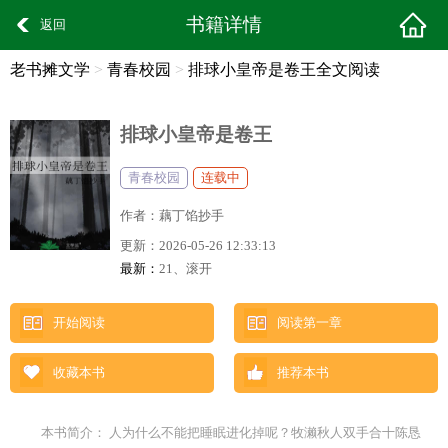
书籍详情
返回
老书摊文学
>
青春校园
>
排球小皇帝是卷王全文阅读
排球小皇帝是卷王
青春校园
连载中
作者：
藕丁馅抄手
更新：
2026-05-26 12:33:13
最新：
21、滚开
开始阅读
阅读第一章
收藏本书
推荐本书
本书简介： 人为什么不能把睡眠进化掉呢？牧濑秋人双手合十陈恳