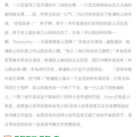
鹰。一只是被骂了也不懂的中二病猫头鹰，一只是没精神就会实力大减的
脆弱猫头鹰……哎，饲养员长叹一口气，习以为常的提住了牧濑秋人的衣
领。“给我回来！” 终于啊，终于！木叶看着他们排球部的新人泪流满
面，终于有人能在体力上制得住你了，木兔！环山跑步特训第一
圈。“heyheyhey——大家都要跟上我啊！”木兔活力满满，越跑越快，牧
濑秋人轻松跟上环山跑步第八圈。“秋人！我们再加训几圈吧！”木兔高举
双臂像后辈发出邀请，牧濑秋人愉快的点头同意，我们冲啊木兔前辈！环
山跑步第n圈，木兔成功关机，牧濑秋人扛起大太阳就走。 “原来你被
叫做王者啊，好巧啊！”牧濑秋人露出一个金毛狗狗专属笑容，打算去和
同类打个招呼，影山的脸色却一下垮了下去。被一个人丢下的牧濑秋
人：？嗯？他不喜欢这个昵称吗？排球小皇帝感到茫然。小tips主角是小
笨蛋，就要做小皇帝的那种金毛小狗 排球小皇帝是卷王全文免费阅读由
老书摊文学提供，如果您喜欢排球小皇帝是卷王藕丁馅抄手最新章节，请
分享给您的好友一起来老书摊文学免费阅读。