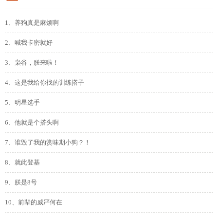
1、养狗真是麻烦啊
2、喊我卡密就好
3、枭谷，朕来啦！
4、这是我给你找的训练搭子
5、明星选手
6、他就是个搭头啊
7、谁毁了我的赏味期小狗？！
8、就此登基
9、朕是8号
10、前辈的威严何在