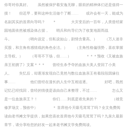
你哥对你真好。 虽然被保护着安逸无聊，眼前的精神体们还是值得一
摸！ 但迟早，要和这种生活做个了断…… 或许会有一天，能成为
名副其实的首席向导吗？ ＊ 大灾变后的一百年，人类曾经家
园地面依然被感染体占据， 哨兵和向导们为了收复地面而战
斗。 （哨向设定，但私设如山，剧情含量高。） （万人迷非
买股，和主角有感情戏的角色全洁。） （主角性格偏强势，喜欢掌握
主导权。） （哥哥不下场，但……） ＊＊＊预收《又被血族
亲王初拥了》文案＊＊＊ 曾经生杀予夺的血族大美人变回了小美
人。 失忆后，却逐渐发现自己竟然与数位血族亲王有着段段因缘往
事…… 他们曾经在漫长的人生中互相追逐。 好吧，既然
记忆已经找回，曾经的情债是该由自己来整理，不过…… 怎么又
是一位血族亲王？！ 你们……到底是谁先来的？ （雄竞
修罗场文，预收中） ＊ 首席他今天吸毛茸茸了吗？全文免费阅
读由老书摊文学提供，如果您喜欢首席他今天吸毛茸茸了吗？九泉久最新
章节，请分享给您的好友一起来老书摊文学免费阅读。