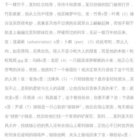
下一棵竹子，直到红尘枯骨，等待斗转星移，某日挂锁的院门被谁打开，
竹影簌簌，他从土坑中现身，他至幽梦中往。攻：竹青x受：叶麾（2）缘
分这东西很奇妙，就像某天他不过偶然在观景台上翩翩起舞，而他不期于
轨道上偏偏注意到那抹红色，呼啸而过的列车，见证一眼万年的后来。
攻：蒲葳蕤（adonis/adon）x受：卜粼（pur）（3）此处有蛇，禁止入
内，如若擅闯，后果自负。咬人不是小蛇大人的报复，而是他的本能！蛇
蛇甩尾.jpg 攻：乌峭x受：龙邵（4）一只圆滚滚胖啾啾的小雀，他正心无
旁骛的沐浴，突然，他抓到了一个偷窥狂！他决定替天行道收了这个可恶
的人类！攻：雀渔x受：沈啄风（5）一只耶拯救他？庭亦妄轻轻摇头，其
实不止，是耶的柔软与主人的温暖，让他后知后觉春天真的来了。攻：庭
亦妄x受：庄甫崖（6）我真服了，这个教练给你，你要不要？攻：卞丞岐
x受：尹裘（7）猫猫是一只心软的“猫猫神”，他住在假山里面，每天都会
去“拯救”小猫崽，然后给他们找一个靠谱的铲屎官。直到……直到某天狂
风大作，找猫猫心切的男人没有在假山上看到猫猫，正忧心不已时忽而他
听到身后虚弱的喵喵声，猫猫他啊、灰头土脸地回来了攻：柳拾衫x受：