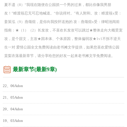
夏不遗（8）“我现在随便在公园抓一个男的过来，都比你像我男朋
友！”睢渡筱忍无可忍地喊道。“你说得对。”有人附和。攻：睢渡筱x受：
姜策泓（9）燕颂煊，是你向我投怀送抱的 攻：燕颂煊x受：律昭池阅前
指南：★（1）（2）长发攻，不喜欢长发攻可以跳过★整体走向大概受宠
攻，是个甜文，主攻★因本体、个体原因，整体偏弱攻★1v1不拆不逆天
生一对 爱情公园全文免费阅读由老书摊文学提供，如果您喜欢爱情公园
棠梨衣落最新章节，请分享给您的好友一起来老书摊文学免费阅读。
最新章节(最新9章)
22、06Adon
21、05Adon
20、04Adon
19、03Adon