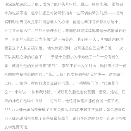
便深深地迷恋上了他，成为了他的头号粉丝、跟班、拎包小弟。 虽然做
小弟也很不错，但李知还是对褚明彰抱有一些不切实际的幻想—— 成为
褚明彰的男朋友是李知同志最大的心愿，他连过年拜菩萨都在求这个。
不过菩萨这么忙，当然不会理会他，李知也只能悻悻地将这份感情藏在心
里，不断的安慰自己当小弟也是一份美差。 直到有一天，李知眼睁睁地
看着这个人从云端坠落。 他忽然意识到，这可能是自己这辈子唯一一次
可以实现心愿的机会了…… 于是十分胆小的李知做了一件十分有种的
事，就是约他的男神出来“谈判”。 李知坐在男人的对面，颤抖着手将一份
合同摆在褚明彰的面前，“我……我可以卖掉爸爸给我的股份，这笔钱可
以给……给你，帮你解决资金链的问题……” 褚明彰问他：“代价是什
么？” 李知说：“你和我结婚。” 褚明彰的脸色变化莫测，愤怒、难堪、屈
辱的神色在他眸中划过……可到底，他还是执笔在那份合同上签了名。
*** 万人嫌死遁后前夫疯了全文免费阅读由老书摊文学提供，如果您喜欢
万人嫌死遁后前夫疯了金菩提最新章节，请分享给您的好友一起来老书摊
文学免费阅读。