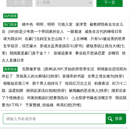
上一页
下一页
站内强推
镜中色
明明，明明
引狼入室
迷津雪
被教师悟捡去当女儿
热门阅读
后
[HP]你是少爷第一个带回家的女人
一眼着迷
咸鱼在古代的继母日常
请为我尖叫
在豪门当妈宝女怎么啦？！
上古神啾
只有5t5被迫害的世界
玄学祖宗，综艺爆火
穿成太监养崽搞宫斗[穿书]
硬核系统让我当大佬[七
零]
我闺蜜是豪门真千金？！
首辅追妻录
事业批不想谈恋爱
步蟾宫
给
古人直播日常
无限修罗场
[原神]从NPC开始的异世界生活
和情敌在恋综双向
推荐阅读
奔赴了
哭戏美人的火葬场们[快穿]
首领宰的书架
女尊之渣女难为[快穿]
相敬如宾第三年
那个男人他掉马了
轮回亿万次之后
初唐夜话
封刀十二
隐
温柔陷阱
病弱反派洗白指南[快穿]
被觊觎的恶劣美人[快穿]
撞邪后多
了个怪物老公
对家的船副们想要我告白
小太阳穿书爆改没嘴文学
我说我
要当0了吗？
于家赘婿_轻临镜
终焉幻想[升维]