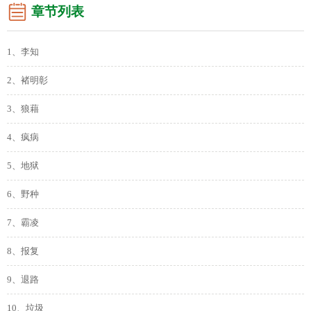
章节列表
1、李知
2、褚明彰
3、狼藉
4、疯病
5、地狱
6、野种
7、霸凌
8、报复
9、退路
10、垃圾