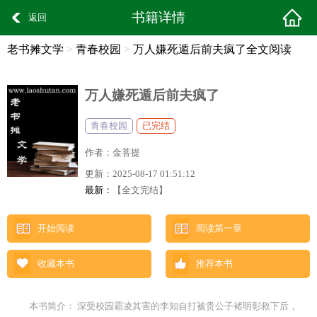
书籍详情
返回
老书摊文学
>
青春校园
>
万人嫌死遁后前夫疯了全文阅读
万人嫌死遁后前夫疯了
青春校园
已完结
作者：
金菩提
更新：
2025-08-17 01:51:12
最新：
【全文完结】
开始阅读
阅读第一章
收藏本书
推荐本书
本书简介： 深受校园霸凌其害的李知自打被贵公子褚明彰救下后，