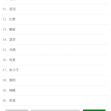
11、泥沼
12、幻梦
13、蝼蚁
14、遗弃
15、乌鸦
16、恒星
17、灰小子
18、缠郎
19、蝴蝶
20、笨蛋