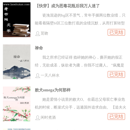
瞎了眼、破了丹，彻底损了根基，寿数有限。 六界众生
【快穿】成为恶毒花瓶后我万人迷了
都知道，小妖是重霁神尊的掌中宝、心头好，是最最珍
瓷浼混迹的bg区不景气，常年手握两位数业绩，只
爱的心上人。 至于君上岁离？ 不过是一场阴差阳错的万
能看着隔壁bl区三位数打底的业绩沉默，从而打算转型
年异梦，他们或有同门之谊，却无夫妻之情。 岁离起初
去bl区混个恶毒炮灰当当，体验一下三位数业绩的快
已完结
苋吻
并不在意，直到曾高高在上的神尊第一次向她弯下挺直
乐。 只是，为什么明明是在欺辱他们，他们怎么一个比
背脊，郑重道：“望君上成全。” 成全什么？ 自是成全他
一个…愉悦啊？ 西欧世界 瓷浼是空有其表的恶毒次子，
禄命
与心爱之人的百年情深。 直至那时，岁离才明白，原来
每日任务就是对主角欺辱，奴隶，冷嘲热讽。 但瓷浼发
我之所求已经证得 捻碎她的禅心，撕开她的假正
看似无情无欲的重霁神尊竟是一个为爱痴狂的痴情种。
现不止主角，各路配角反派看他的眼神都逐渐变质： 以
经，无欲成圣，纵欲者为庸，你我不过庸人。 “疯魔是
只可惜，她是注定要拆散有情人、活该千刀万剐的恶毒
往乖顺的主角撕裂虚假的外表，握着瓷浼缀满红痕，如
我，所爱是你，愿你平安喜乐，愿天地常安，愿所求证
已完结
道侣。
一天八杯水
玉的脚踝，嗓音低沉疯狂：“你那时用这只脚踩上我的胸
得。” 道貌岸然x浪荡散漫 慢更，偏群像。
膛时，我就想这么做了。” 原本对他极度不屑的哥哥眸
败犬omega为何那样
光危险，将瓷浼圈在逼仄的墙角，炙热的呼吸交织：“你
她是爱情小说里的败犬O。 在霸总父母双亡事业危
想要攀附谁？明明我就是无二的选择。” 原本对他厌烦
机的时候，断崖式分手，远遁国外追求自由。 【追夫火
恶劣的未婚夫桎梏住欲想逃离的瓷浼：“我是你的合法丈
葬场的时候被霸总的好兄弟狠狠羞辱。】 【这些剧情结
已完结
夫，你本就属于我。” 身居高位的竹马目光直白灼
闲时煮酒
束后，你就可以下线去另一个场景了。】 突然出现的系
热：“你想要的权势与金钱我都有，改嫁给我吧，这些都