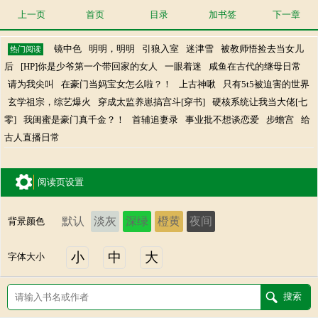
上一页
首页
目录
加书签
下一章
镜中色
明明，明明
引狼入室
迷津雪
被教师悟捡去当女儿
热门阅读
后
[HP]你是少爷第一个带回家的女人
一眼着迷
咸鱼在古代的继母日常
请为我尖叫
在豪门当妈宝女怎么啦？！
上古神啾
只有5t5被迫害的世界
玄学祖宗，综艺爆火
穿成太监养崽搞宫斗[穿书]
硬核系统让我当大佬[七
零]
我闺蜜是豪门真千金？！
首辅追妻录
事业批不想谈恋爱
步蟾宫
给
古人直播日常
阅读页设置
默认
淡灰
深绿
橙黄
夜间
背景颜色
小
中
大
字体大小