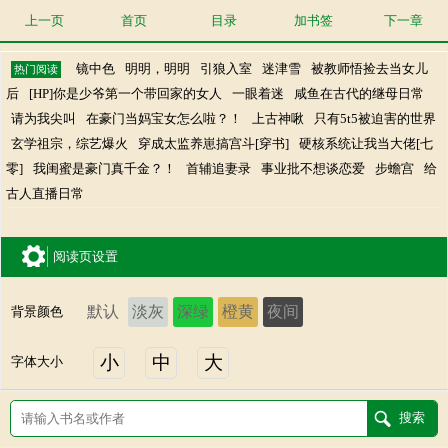
上一页
首页
目录
加书签
下一章
镜中色
明明，明明
引狼入室
迷津雪
被教师悟捡去当女儿
热门阅读
后
[HP]你是少爷第一个带回家的女人
一眼着迷
咸鱼在古代的继母日常
请为我尖叫
在豪门当妈宝女怎么啦？！
上古神啾
只有5t5被迫害的世界
玄学祖宗，综艺爆火
穿成太监养崽搞宫斗[穿书]
硬核系统让我当大佬[七
零]
我闺蜜是豪门真千金？！
首辅追妻录
事业批不想谈恋爱
步蟾宫
给
古人直播日常
阅读页设置
默认
淡灰
深绿
橙黄
夜间
背景颜色
小
中
大
字体大小