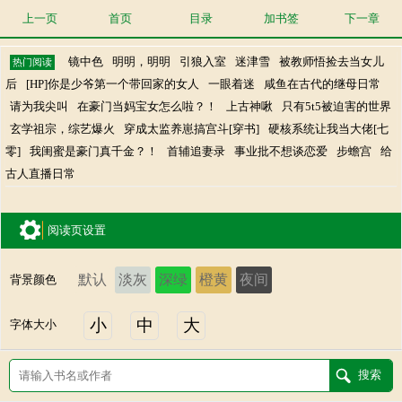
上一页
首页
目录
加书签
下一章
镜中色
明明，明明
引狼入室
迷津雪
被教师悟捡去当女儿
热门阅读
后
[HP]你是少爷第一个带回家的女人
一眼着迷
咸鱼在古代的继母日常
请为我尖叫
在豪门当妈宝女怎么啦？！
上古神啾
只有5t5被迫害的世界
玄学祖宗，综艺爆火
穿成太监养崽搞宫斗[穿书]
硬核系统让我当大佬[七
零]
我闺蜜是豪门真千金？！
首辅追妻录
事业批不想谈恋爱
步蟾宫
给
古人直播日常
阅读页设置
默认
淡灰
深绿
橙黄
夜间
背景颜色
小
中
大
字体大小