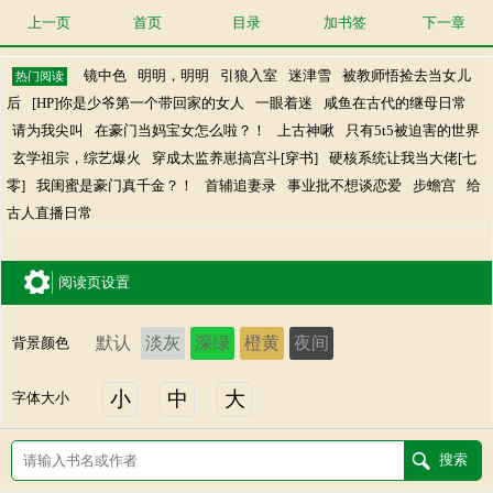
上一页
首页
目录
加书签
下一章
镜中色
明明，明明
引狼入室
迷津雪
被教师悟捡去当女儿
热门阅读
后
[HP]你是少爷第一个带回家的女人
一眼着迷
咸鱼在古代的继母日常
请为我尖叫
在豪门当妈宝女怎么啦？！
上古神啾
只有5t5被迫害的世界
玄学祖宗，综艺爆火
穿成太监养崽搞宫斗[穿书]
硬核系统让我当大佬[七
零]
我闺蜜是豪门真千金？！
首辅追妻录
事业批不想谈恋爱
步蟾宫
给
古人直播日常
阅读页设置
默认
淡灰
深绿
橙黄
夜间
背景颜色
小
中
大
字体大小