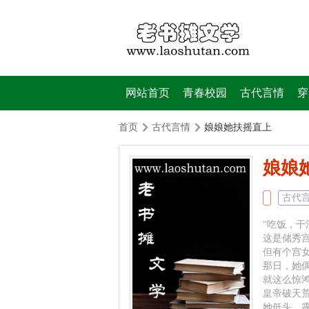
网站首页
青春校园
古代言情
穿
首页
古代言情
娘娘她扶摇直上
娘娘
古代
“吃饭，干
这是储秀
但有个宫
那日，她
就这么惊
皇帝破天
她低头，