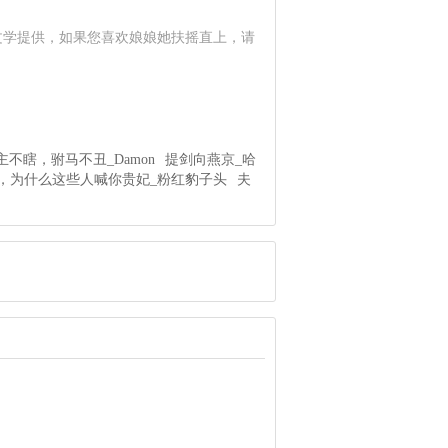
文学提供，如果您喜欢娘娘她扶摇直上，请
主不瞎，驸马不丑_Damon
提剑向燕京_哈
，为什么这些人喊你贵妃_粉红豹子头
夫