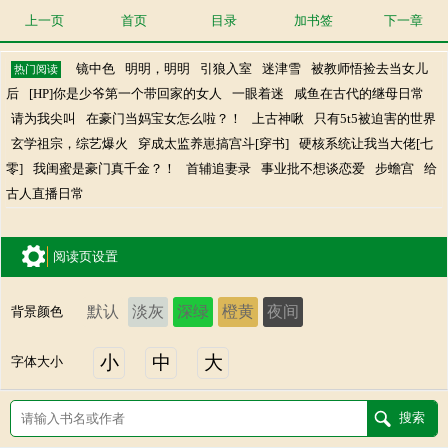
上一页
首页
目录
加书签
下一章
镜中色
明明，明明
引狼入室
迷津雪
被教师悟捡去当女儿
热门阅读
后
[HP]你是少爷第一个带回家的女人
一眼着迷
咸鱼在古代的继母日常
请为我尖叫
在豪门当妈宝女怎么啦？！
上古神啾
只有5t5被迫害的世界
玄学祖宗，综艺爆火
穿成太监养崽搞宫斗[穿书]
硬核系统让我当大佬[七
零]
我闺蜜是豪门真千金？！
首辅追妻录
事业批不想谈恋爱
步蟾宫
给
古人直播日常
阅读页设置
默认
淡灰
深绿
橙黄
夜间
背景颜色
小
中
大
字体大小