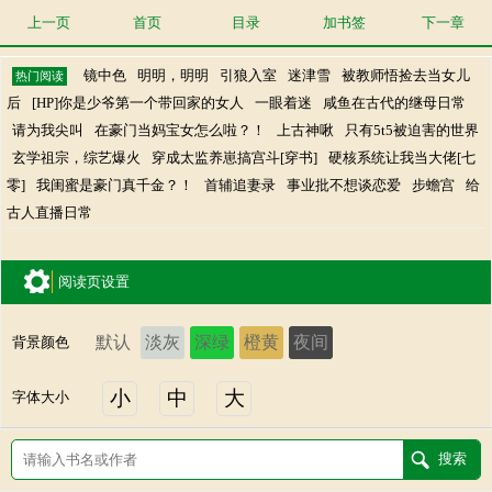
上一页
首页
目录
加书签
下一章
镜中色
明明，明明
引狼入室
迷津雪
被教师悟捡去当女儿
热门阅读
后
[HP]你是少爷第一个带回家的女人
一眼着迷
咸鱼在古代的继母日常
请为我尖叫
在豪门当妈宝女怎么啦？！
上古神啾
只有5t5被迫害的世界
玄学祖宗，综艺爆火
穿成太监养崽搞宫斗[穿书]
硬核系统让我当大佬[七
零]
我闺蜜是豪门真千金？！
首辅追妻录
事业批不想谈恋爱
步蟾宫
给
古人直播日常
阅读页设置
默认
淡灰
深绿
橙黄
夜间
背景颜色
小
中
大
字体大小