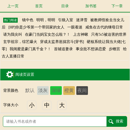
上一页
首页
目录
加书签
下一章
镜中色
明明，明明
引狼入室
迷津雪
被教师悟捡去当女儿
热门阅读
后
[HP]你是少爷第一个带回家的女人
一眼着迷
咸鱼在古代的继母日常
请为我尖叫
在豪门当妈宝女怎么啦？！
上古神啾
只有5t5被迫害的世界
玄学祖宗，综艺爆火
穿成太监养崽搞宫斗[穿书]
硬核系统让我当大佬[七
零]
我闺蜜是豪门真千金？！
首辅追妻录
事业批不想谈恋爱
步蟾宫
给
古人直播日常
阅读页设置
默认
淡灰
深绿
橙黄
夜间
背景颜色
小
中
大
字体大小